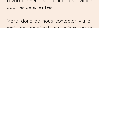
favorablement si celui-ci est viable
pour les deux parties.
Merci donc de nous contacter via e-
mail en détaillant au mieux votre
demande avec vos coordonnées
complètes afin de vous contacter en
retour et trouver ensemble la meilleure
solution pour l’organisation de votre
événement.
info@capassecreme.ch