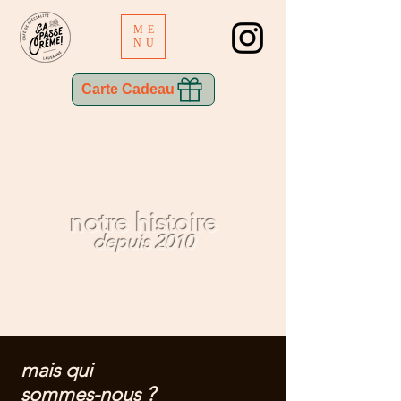
ME
NU
Carte Cadeau
notre histoire
depuis 2010
mais qui
sommes-nous ?