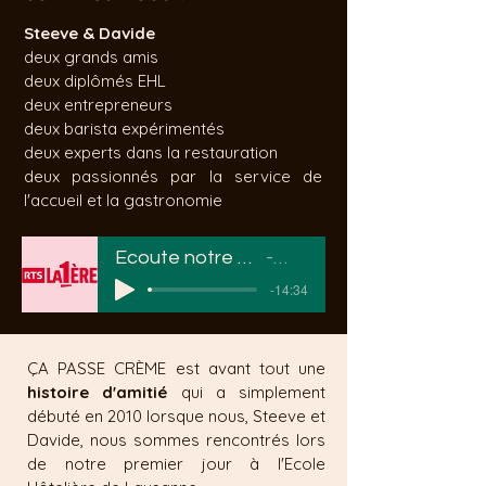
Steeve & Davide
deux grands amis
deux diplômés
EHL
deux entrepreneurs
deux barista expérimentés
deux experts dans la restauration
deux passionnés par la service de
l'accueil et la gastronomie
Ecoute notre reportage à la radio !
Oct. 2022
-14:34
ÇA PASSE CRÈME est avant tout une
histoire d'amitié
qui a simplement
débuté en 2
010 lorsque nous, Steeve et
Davide, nous sommes rencontrés lors
de notre premier jour à l'Ecole