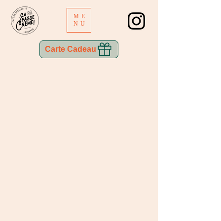
ME
NU
Carte Cadeau
Désolé, ce produit n'est pas disponible
Panier
Afficher les prix en :
CHF