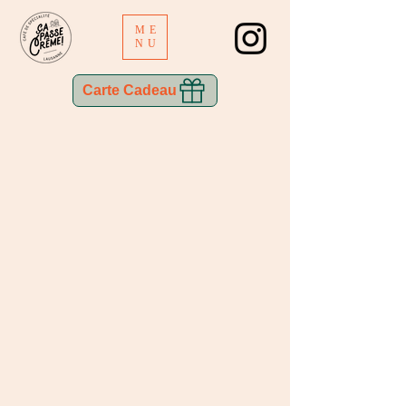
ME
NU
Carte Cadeau
Désolé, ce produit n'est pas disponible
Panier
Afficher les prix en :
CHF