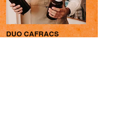
DUO CAFRACS
Coffret de 2x 400 grammes de café
de spécialité de votre choix !
50.-
au lieu de 67.-
DUO PRANA CHAI
2x 250 grammes de notre mélange !
40.-
au lieu de 50.-
Ces deux offres sont uniquement
disponible en boutique !